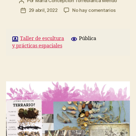
Por
María Concepción Torreblanca Mendo
Autor
de
en
29 abril, 2022
No hay comentarios
Fecha
la
Hoja
de
entrada
de
la
ruta:
entrada
Bocetos.
Taller de escultura
Pública
y prácticas espaciales