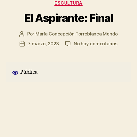
Categorías
ESCULTURA
El Aspirante: Final
Por
María Concepción Torreblanca Mendo
Autor
de
en
7 marzo, 2023
No hay comentarios
Fecha
la
El
de
entrada
Aspirante
la
Final
entrada
Pública