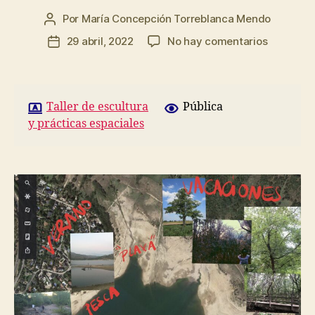
Por
María Concepción Torreblanca Mendo
Autor
de
en
29 abril, 2022
No hay comentarios
Fecha
la
Hoja
de
entrada
de
la
ruta:
entrada
Cartograf
Taller de escultura
Pública
y prácticas espaciales