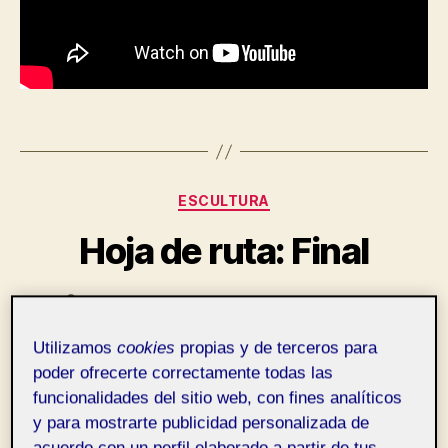
Categorías
ESCULTURA
Hoja de ruta: Final
Por
María Concepción Torreblanca Mendo
Autor
de
en
7 marzo, 2023
No hay comentarios
Fecha
la
Utilizamos
cookies
propias y de terceros para
Hoja
de
entrada
poder ofrecerte correctamente todas las
de
la
funcionalidades del sitio web, con fines analíticos
ruta:
entrada
Final
y para mostrarte publicidad personalizada de
Pública