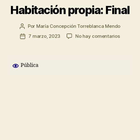
Habitación propia: Final
Por
María Concepción Torreblanca Mendo
Autor
de
en
7 marzo, 2023
No hay comentarios
Fecha
la
Habitaci
de
entrada
propia:
la
Final
entrada
Pública