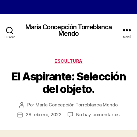
María Concepción Torreblanca
Mendo
Buscar
Menú
Categorías
ESCULTURA
El Aspirante: Selección
del objeto.
Por
María Concepción Torreblanca Mendo
Autor
de
en
28 febrero, 2022
No hay comentarios
Fecha
la
El
de
entrada
Aspirant
la
Selecci
entrada