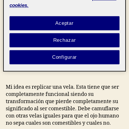
cookies.
En mi caso me excedí en la explicación sobre
Aceptar
por qué elegí la vela cómo objeto en la anterior
entrada, así que aquí os dejo el enlace por si
queréis echarle un ojo y ver algunos ejemplos
Rechazar
sobre lo que hablo.
Configurar
https://mtorreblancame.folio.uoc.edu/
Mi idea es replicar una vela. Esta tiene que ser
completamente funcional siendo su
transformación que pierde completamente su
significado al ser comestible. Debe camuflarse
con otras velas iguales para que el ojo humano
no sepa cuales son comestibles y cuales no.