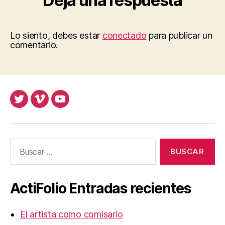
Deja una respuesta
Lo siento, debes estar
conectado
para publicar un
comentario.
Twitter
Vimeo
Youtube
UOC
UOC
UOC
universidad
universidad
universitat
Buscar:
ActiFolio Entradas recientes
El artista como comisario